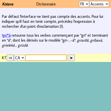
Kotava
Dictionnaire
Par défaut l'interface ne tient pas compte des accents. Pour lui
indiquer qu'il faut en tenir compte, précédez l'expression à
rechercher d'un point d'exclamation (!).
!gri*á
retourne tous les verbes commençant par "gri" et terminant
en "á", dont les dérivés sur le modèle "gri-...-á":
griartlá, gribavá,
grieleká... grizdá
.
KT