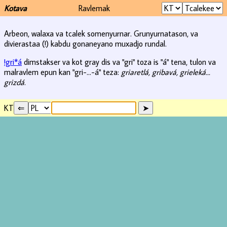
Kotava
Ravlemak
Arbeon, walaxa va tcalek somenyurnar. Grunyurnatason, va
divierastaa (!) kabdu gonaneyano muxadjo rundal.
!gri*á
dimstakser va kot gray dis va "gri" toza is "á" tena, tulon va
malravlem epun kan "gri-...-á" teza:
griaretlá, gribavá, grieleká...
grizdá
.
KT