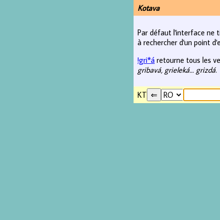
Kotava
Par défaut l'interface ne 
à rechercher d'un point d'e
!gri*á
retourne tous les ve
gribavá, grieleká... grizdá
.
KT