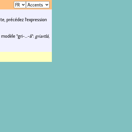
pte, précédez l'expression
modèle "gri-...-á":
griartlá,