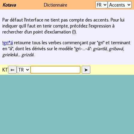
Kotava
Dictionnaire
Par défaut l'interface ne tient pas compte des accents. Pour lui
indiquer qu'il faut en tenir compte, précédez l'expression à
rechercher d'un point d'exclamation (!).
!gri*á
retourne tous les verbes commençant par "gri" et terminant
en "á", dont les dérivés sur le modèle "gri-...-á":
griartlá, gribavá,
grieleká... grizdá
.
KT