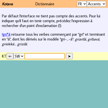
Kotava
Dictionnaire
Par défaut l'interface ne tient pas compte des accents. Pour lui
indiquer qu'il faut en tenir compte, précédez l'expression à
rechercher d'un point d'exclamation (!).
!gri*á
retourne tous les verbes commençant par "gri" et terminant
en "á", dont les dérivés sur le modèle "gri-...-á":
griartlá, gribavá,
grieleká... grizdá
.
KT