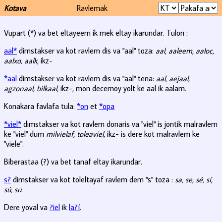
Kotava
Ravlemak
Vupart (*) va bet eltayeem ik mek eltay ikarundar. Tulon :
aal*
dimstakser va kot ravlem dis va "aal" toza:
aal, aaleem, aaloc,
aalxo, aalk
, ikz-
*aal
dimstakser va kot ravlem dis va "aal" tena:
aal, aejaal,
agzonaal, bilkaal
, ikz-, mon decemoy yolt ke aal ik aalam.
Konakara favlafa tula:
*on
et
*opa
*viel*
dimstakser va kot ravlem donaris va "viel" is jontik malravlem
ke "viel" dum
milvielaf, toleaviel
, ikz- is dere kot malravlem ke
"viele".
Biberastaa (?) va bet tanaf eltay ikarundar.
s?
dimstakser va kot toleltayaf ravlem dem "s" toza :
sa, se, sé, sí,
sú, su
.
Dere yoval va
?iel
ik
la?í
.