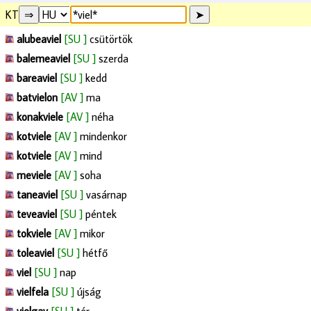
KT
alubeaviel
[SU ]
csütörtök
balemeaviel
[SU ]
szerda
bareaviel
[SU ]
kedd
batvielon
[AV ]
ma
konakviele
[AV ]
néha
kotviele
[AV ]
mindenkor
kotviele
[AV ]
mind
meviele
[AV ]
soha
taneaviel
[SU ]
vasárnap
teveaviel
[SU ]
péntek
tokviele
[AV ]
mikor
toleaviel
[SU ]
hétfő
viel
[SU ]
nap
vielfela
[SU ]
újság