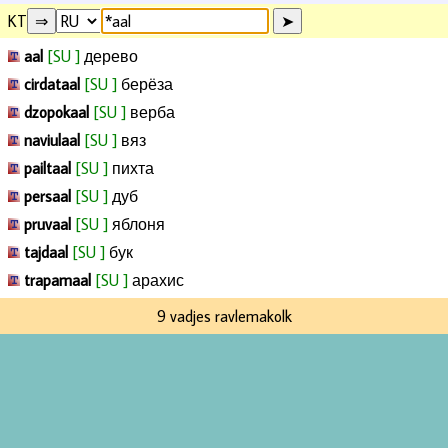
KT
aal
[SU ]
дерево
cirdataal
[SU ]
берёза
dzopokaal
[SU ]
верба
naviulaal
[SU ]
вяз
pailtaal
[SU ]
пихта
persaal
[SU ]
дуб
pruvaal
[SU ]
яблоня
tajdaal
[SU ]
бук
trapamaal
[SU ]
арахис
9 vadjes ravlemakolk