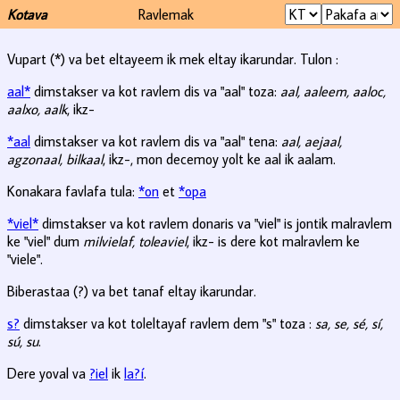
Kotava
Ravlemak
Vupart (*) va bet eltayeem ik mek eltay ikarundar. Tulon :
aal*
dimstakser va kot ravlem dis va "aal" toza:
aal, aaleem, aaloc,
aalxo, aalk
, ikz-
*aal
dimstakser va kot ravlem dis va "aal" tena:
aal, aejaal,
agzonaal, bilkaal
, ikz-, mon decemoy yolt ke aal ik aalam.
Konakara favlafa tula:
*on
et
*opa
*viel*
dimstakser va kot ravlem donaris va "viel" is jontik malravlem
ke "viel" dum
milvielaf, toleaviel
, ikz- is dere kot malravlem ke
"viele".
Biberastaa (?) va bet tanaf eltay ikarundar.
s?
dimstakser va kot toleltayaf ravlem dem "s" toza :
sa, se, sé, sí,
sú, su
.
Dere yoval va
?iel
ik
la?í
.