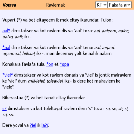
Kotava
Ravlemak
Vupart (*) va bet eltayeem ik mek eltay ikarundar. Tulon :
aal*
dimstakser va kot ravlem dis va "aal" toza:
aal, aaleem, aaloc,
aalxo, aalk
, ikz-
*aal
dimstakser va kot ravlem dis va "aal" tena:
aal, aejaal,
agzonaal, bilkaal
, ikz-, mon decemoy yolt ke aal ik aalam.
Konakara favlafa tula:
*on
et
*opa
*viel*
dimstakser va kot ravlem donaris va "viel" is jontik malravlem
ke "viel" dum
milvielaf, toleaviel
, ikz- is dere kot malravlem ke
"viele".
Biberastaa (?) va bet tanaf eltay ikarundar.
s?
dimstakser va kot toleltayaf ravlem dem "s" toza :
sa, se, sé, sí,
sú, su
.
Dere yoval va
?iel
ik
la?í
.