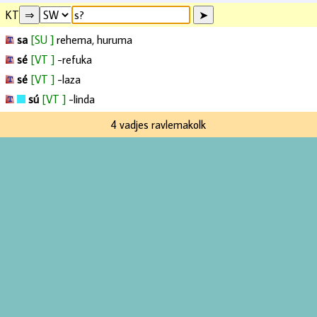
KT
sa
[SU ]
rehema, huruma
sé
[VT ]
-refuka
sé
[VT ]
-laza
sú
[VT ]
-linda
4 vadjes ravlemakolk