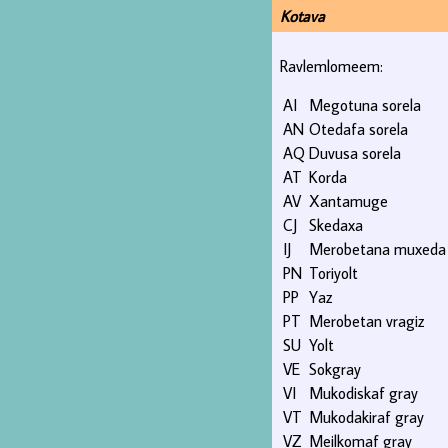
Kotava
Ravlemlomeem:
AI
Megotuna sorela
AN
Otedafa sorela
AQ
Duvusa sorela
AT
Korda
AV
Xantamuge
CJ
Skedaxa
IJ
Merobetana muxeda
PN
Toriyolt
PP
Yaz
PT
Merobetan vragiz
SU
Yolt
VE
Sokgray
VI
Mukodiskaf gray
VT
Mukodakiraf gray
VZ
Meilkomaf gray