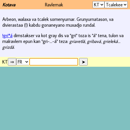
Kotava
Ravlemak
Arbeon, walaxa va tcalek somenyurnar. Grunyurnatason, va
divierastaa (!) kabdu gonaneyano muxadjo rundal.
!gri*á
dimstakser va kot gray dis va "gri" toza is "á" tena, tulon va
malravlem epun kan "gri-...-á" teza:
griaretlá, gribavá, grieleká...
grizdá
.
KT