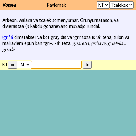
Kotava
Ravlemak
Arbeon, walaxa va tcalek somenyurnar. Grunyurnatason, va
divierastaa (!) kabdu gonaneyano muxadjo rundal.
!gri*á
dimstakser va kot gray dis va "gri" toza is "á" tena, tulon va
malravlem epun kan "gri-...-á" teza:
griaretlá, gribavá, grieleká...
grizdá
.
KT