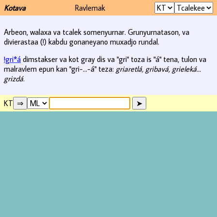
Kotava
Ravlemak
Arbeon, walaxa va tcalek somenyurnar. Grunyurnatason, va
divierastaa (!) kabdu gonaneyano muxadjo rundal.
!gri*á
dimstakser va kot gray dis va "gri" toza is "á" tena, tulon va
malravlem epun kan "gri-...-á" teza:
griaretlá, gribavá, grieleká...
grizdá
.
KT