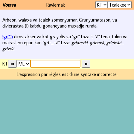
Kotava
Ravlemak
Arbeon, walaxa va tcalek somenyurnar. Grunyurnatason, va
divierastaa (!) kabdu gonaneyano muxadjo rundal.
!gri*á
dimstakser va kot gray dis va "gri" toza is "á" tena, tulon va
malravlem epun kan "gri-...-á" teza:
griaretlá, gribavá, grieleká...
grizdá
.
KT
L'expression par règles est d'une syntaxe incorrecte.