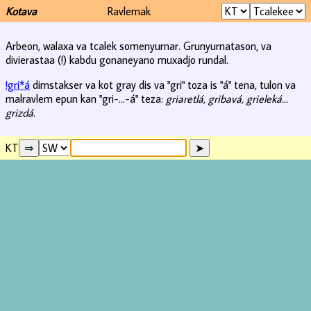
Kotava
Ravlemak
Arbeon, walaxa va tcalek somenyurnar. Grunyurnatason, va
divierastaa (!) kabdu gonaneyano muxadjo rundal.
!gri*á
dimstakser va kot gray dis va "gri" toza is "á" tena, tulon va
malravlem epun kan "gri-...-á" teza:
griaretlá, gribavá, grieleká...
grizdá
.
KT