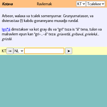
Kotava
Ravlemak
Arbeon, walaxa va tcalek somenyurnar. Grunyurnatason, va
divierastaa (!) kabdu gonaneyano muxadjo rundal.
!gri*á
dimstakser va kot gray dis va "gri" toza is "á" tena, tulon va
malravlem epun kan "gri-...-á" teza:
griaretlá, gribavá, grieleká...
grizdá
.
KT