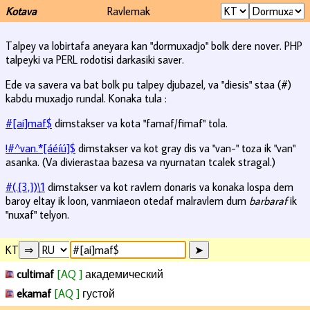
Kotava
Ravlemak
Talpey va lobirtafa aneyara kan "dormuxadjo" bolk dere nover. PHP
talpeyki va PERL rodotisi darkasiki saver.
Ede va savera va bat bolk pu talpey djubazel, va "diesis" staa (#)
kabdu muxadjo rundal. Konaka tula :
#[ai]maf$
dimstakser va kota "famaf/fimaf" tola.
!#^van.*[áéíú]$
dimstakser va kot gray dis va "van-" toza ik "van"
asanka. (Va divierastaa bazesa va nyurnatan tcalek stragal.)
#(.{3,})\1
dimstakser va kot ravlem donaris va konaka lospa dem
baroy eltay ik loon, vanmiaeon otedaf malravlem dum
barbaraf
ik
"nuxaf" telyon.
KT
cultimaf
[AQ ]
академический
ekamaf
[AQ ]
густой