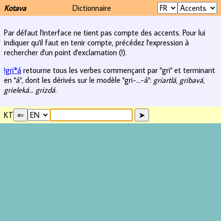
Kotava
Dictionnaire
Par défaut l'interface ne tient pas compte des accents. Pour lui
indiquer qu'il faut en tenir compte, précédez l'expression à
rechercher d'un point d'exclamation (!).
!gri*á
retourne tous les verbes commençant par "gri" et terminant
en "á", dont les dérivés sur le modèle "gri-...-á":
griartlá, gribavá,
grieleká... grizdá
.
KT