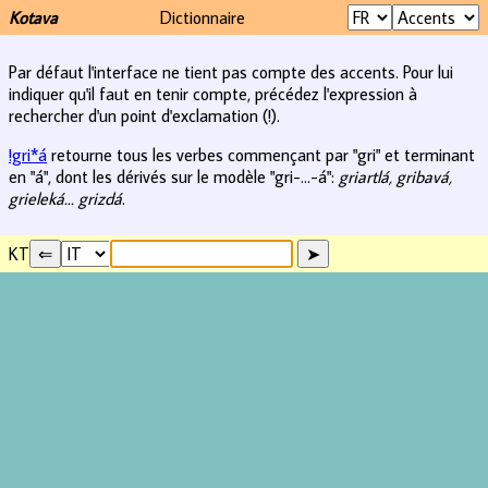
Kotava
Dictionnaire
Par défaut l'interface ne tient pas compte des accents. Pour lui
indiquer qu'il faut en tenir compte, précédez l'expression à
rechercher d'un point d'exclamation (!).
!gri*á
retourne tous les verbes commençant par "gri" et terminant
en "á", dont les dérivés sur le modèle "gri-...-á":
griartlá, gribavá,
grieleká... grizdá
.
KT