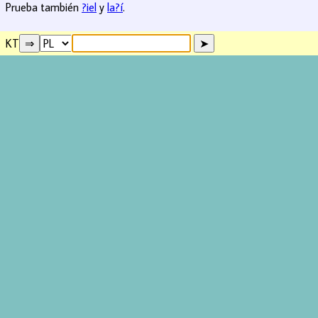
Prueba también
?iel
y
la?í
.
KT