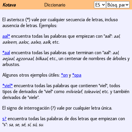
Kotava
Diccionario
El asterisco (*) vale por cualquier secuencia de letras, incluso
ausencia de letras. Ejemplos:
aal*
encuentra todas las palabras que empiezan con "aal":
aal,
aaleem, aaloc, aalxo, aalk
, etc.
*aal
encuentra todas las palabras que terminan con "aal":
aal,
aejaal, agzonaal, bilkaal
, etc., un centenar de nombres de árboles y
arbustos.
Algunos otros ejemplos útiles:
*on
y
*opa
*viel*
encuentra todas las palabras que contienen "viel", todos
tipos de derivados de "viel" como
milvielaf, toleaviel
, etc. y también
derivados de "viele".
El signo de interrogación (?) vale por cualquier letra única.
s?
encuentra todas las palabras de dos letras que empiezan con
"s":
sa, se, sé, sí, sú, su
.