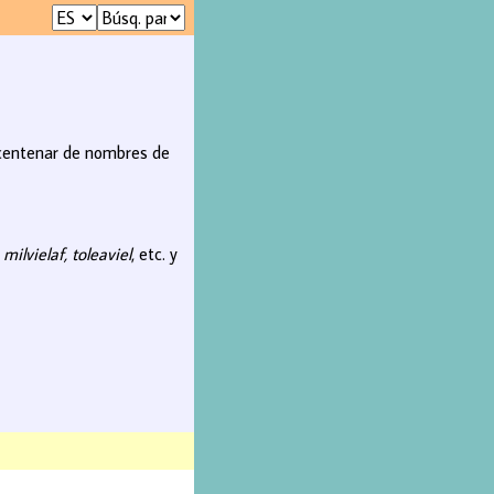
n centenar de nombres de
o
milvielaf, toleaviel
, etc. y