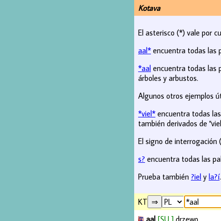
Kotava
El asterisco (*) vale por c
aal*
encuentra todas las 
*aal
encuentra todas las p
árboles y arbustos.
Algunos otros ejemplos út
*viel*
encuentra todas las 
también derivados de "viel
El signo de interrogación (
s?
encuentra todas las pal
Prueba también
?iel
y
la?í
.
KT
aal
[SU ]
drzewo