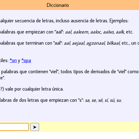
Diccionario
ualquier secuencia de letras, incluso ausencia de letras. Ejemplos:
palabras que empiezan con "aal":
aal, aaleem, aaloc, aalxo, aalk
, etc.
alabras que terminan con "aal":
aal, aejaal, agzonaal, bilkaal
, etc., u
iles:
*on
y
*opa
palabras que contienen "viel", todos tipos de derivados de "viel" com
e".
?) vale por cualquier letra única.
abras de dos letras que empiezan con "s":
sa, se, sé, sí, sú, su
.