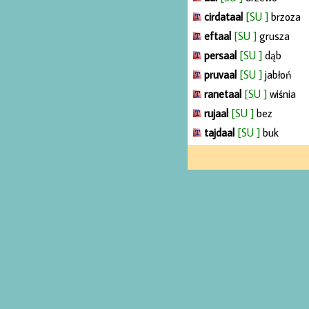
cirdataal
[SU ]
brzoza
eftaal
[SU ]
grusza
persaal
[SU ]
dąb
pruvaal
[SU ]
jabłoń
ranetaal
[SU ]
wiśnia
rujaal
[SU ]
bez
tajdaal
[SU ]
buk