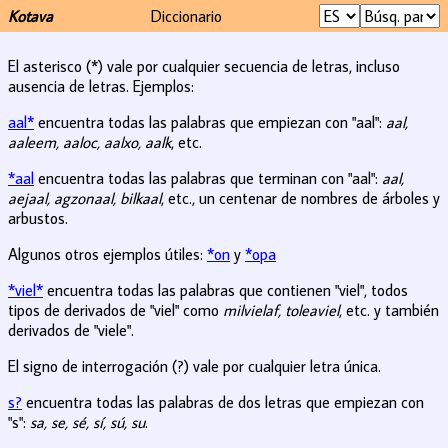
Kotava
Diccionario
El asterisco (*) vale por cualquier secuencia de letras, incluso
ausencia de letras. Ejemplos:
aal*
encuentra todas las palabras que empiezan con "aal":
aal,
aaleem, aaloc, aalxo, aalk
, etc.
*aal
encuentra todas las palabras que terminan con "aal":
aal,
aejaal, agzonaal, bilkaal
, etc., un centenar de nombres de árboles y
arbustos.
Algunos otros ejemplos útiles:
*on
y
*opa
*viel*
encuentra todas las palabras que contienen "viel", todos
tipos de derivados de "viel" como
milvielaf, toleaviel
, etc. y también
derivados de "viele".
El signo de interrogación (?) vale por cualquier letra única.
s?
encuentra todas las palabras de dos letras que empiezan con
"s":
sa, se, sé, sí, sú, su
.