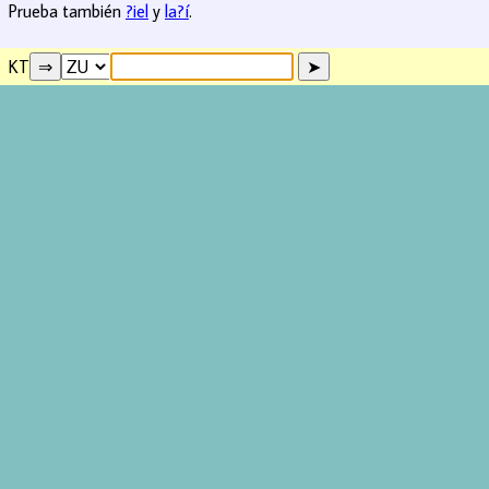
Prueba también
?iel
y
la?í
.
KT