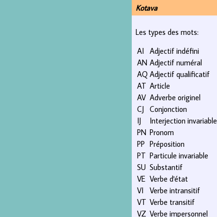
Kotava
Les types des mots:
AI
Adjectif indéfini
AN
Adjectif numéral
AQ
Adjectif qualificatif
AT
Article
AV
Adverbe originel
CJ
Conjonction
IJ
Interjection invariable
PN
Pronom
PP
Préposition
PT
Particule invariable
SU
Substantif
VE
Verbe d'état
VI
Verbe intransitif
VT
Verbe transitif
VZ
Verbe impersonnel