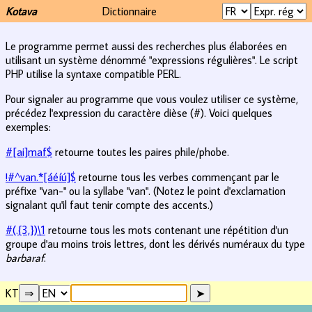
Kotava
Dictionnaire
Le programme permet aussi des recherches plus élaborées en
utilisant un système dénommé "expressions régulières". Le script
PHP utilise la syntaxe compatible PERL.
Pour signaler au programme que vous voulez utiliser ce système,
précédez l'expression du caractère dièse (#). Voici quelques
exemples:
#[ai]maf$
retourne toutes les paires phile/phobe.
!#^van.*[áéíú]$
retourne tous les verbes commençant par le
préfixe "van-" ou la syllabe "van". (Notez le point d'exclamation
signalant qu'il faut tenir compte des accents.)
#(.{3,})\1
retourne tous les mots contenant une répétition d'un
groupe d'au moins trois lettres, dont les dérivés numéraux du type
barbaraf
.
KT