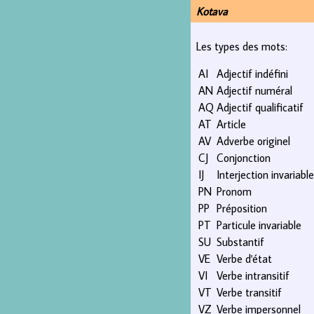
Kotava
Les types des mots:
AI
Adjectif indéfini
AN
Adjectif numéral
AQ
Adjectif qualificatif
AT
Article
AV
Adverbe originel
CJ
Conjonction
IJ
Interjection invariable
PN
Pronom
PP
Préposition
PT
Particule invariable
SU
Substantif
VE
Verbe d'état
VI
Verbe intransitif
VT
Verbe transitif
VZ
Verbe impersonnel