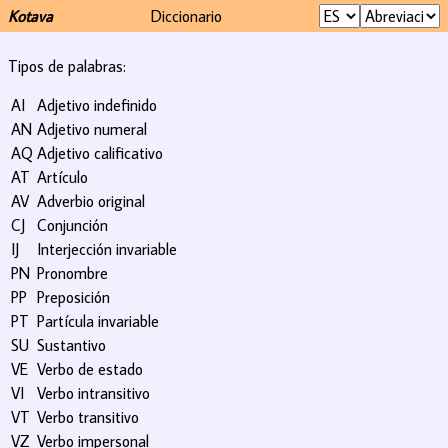
Kotava
Diccionario
Tipos de palabras:
AI
Adjetivo indefinido
AN
Adjetivo numeral
AQ
Adjetivo calificativo
AT
Artículo
AV
Adverbio original
CJ
Conjunción
IJ
Interjección invariable
PN
Pronombre
PP
Preposición
PT
Partícula invariable
SU
Sustantivo
VE
Verbo de estado
VI
Verbo intransitivo
VT
Verbo transitivo
VZ
Verbo impersonal