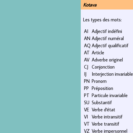
Kotava
Les types des mots:
AI
Adjectif indéfini
AN
Adjectif numéral
AQ
Adjectif qualificatif
AT
Article
AV
Adverbe originel
CJ
Conjonction
IJ
Interjection invariable
PN
Pronom
PP
Préposition
PT
Particule invariable
SU
Substantif
VE
Verbe d'état
VI
Verbe intransitif
VT
Verbe transitif
VZ
Verbe impersonnel