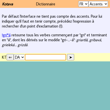
Kotava
Dictionnaire
Par défaut l'interface ne tient pas compte des accents. Pour lui
indiquer qu'il faut en tenir compte, précédez l'expression à
rechercher d'un point d'exclamation (!).
!gri*á
retourne tous les verbes commençant par "gri" et terminant
en "á", dont les dérivés sur le modèle "gri-...-á":
griartlá, gribavá,
grieleká... grizdá
.
KT