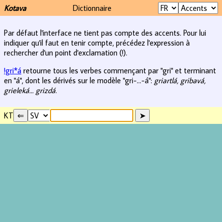
Kotava
Dictionnaire
Par défaut l'interface ne tient pas compte des accents. Pour lui
indiquer qu'il faut en tenir compte, précédez l'expression à
rechercher d'un point d'exclamation (!).
!gri*á
retourne tous les verbes commençant par "gri" et terminant
en "á", dont les dérivés sur le modèle "gri-...-á":
griartlá, gribavá,
grieleká... grizdá
.
KT