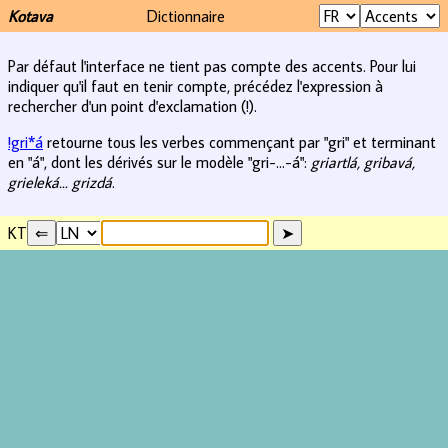
Kotava
Dictionnaire
Par défaut l'interface ne tient pas compte des accents. Pour lui
indiquer qu'il faut en tenir compte, précédez l'expression à
rechercher d'un point d'exclamation (!).
!gri*á
retourne tous les verbes commençant par "gri" et terminant
en "á", dont les dérivés sur le modèle "gri-...-á":
griartlá, gribavá,
grieleká... grizdá
.
KT