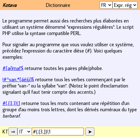
Kotava
Dictionnaire
Le programme permet aussi des recherches plus élaborées en
utilisant un système dénommé "expressions régulières". Le script
PHP utilise la syntaxe compatible PERL.
Pour signaler au programme que vous voulez utiliser ce système,
précédez l'expression du caractère dièse (#). Voici quelques
exemples:
#[ai]maf$
retourne toutes les paires phile/phobe.
!#^van.*[áéíú]$
retourne tous les verbes commençant par le
préfixe "van-" ou la syllabe "van". (Notez le point d'exclamation
signalant qu'il faut tenir compte des accents.)
#(.{3,})\1
retourne tous les mots contenant une répétition d'un
groupe d'au moins trois lettres, dont les dérivés numéraux du type
barbaraf
.
KT