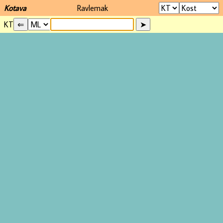
Kotava
Ravlemak
KT