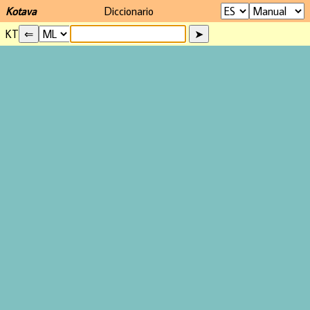
Kotava
Diccionario
KT