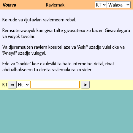
Kotava
Ravlemak
Ko rude va djufavlan ravlemeem rebal.
Remsuterawoyok kan giva talte givasutexo zo bazer. Givavulegara
va woyok tuvolar.
Va djuremsuten ravlem kosutel aze va "Askí" uzadjo vulel oke va
"Aneyá" uzadjo vulegal.
Ede va "cookie" koe exulesiki ta bato internetxo rictal, rinaf
abdualbakseem ta direfa ravlemakura zo vider.
KT