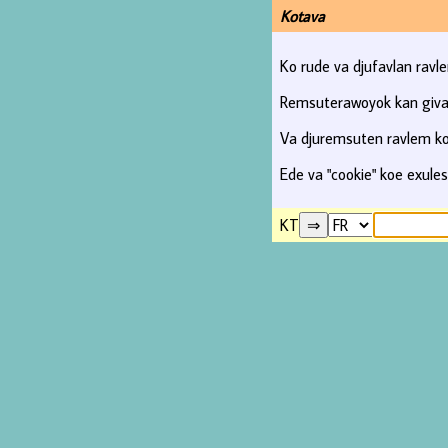
Kotava
Ko rude va djufavlan ravl
Remsuterawoyok kan giva 
Va djuremsuten ravlem kos
Ede va "cookie" koe exules
KT