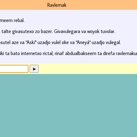
Ravlemak
emeem rebal.
talte givasutexo zo bazer. Givavulegara va woyok tuvolar.
utel aze va "Askí" uzadjo vulel oke va "Aneyá" uzadjo vulegal.
iki ta bato internetxo rictal, rinaf abdualbakseem ta direfa ravlemakur