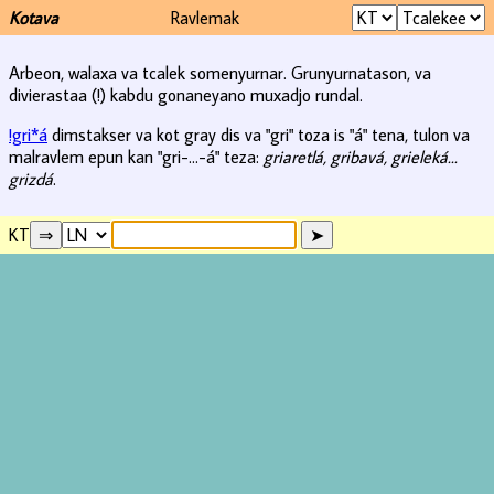
Kotava
Ravlemak
Arbeon, walaxa va tcalek somenyurnar. Grunyurnatason, va
divierastaa (!) kabdu gonaneyano muxadjo rundal.
!gri*á
dimstakser va kot gray dis va "gri" toza is "á" tena, tulon va
malravlem epun kan "gri-...-á" teza:
griaretlá, gribavá, grieleká...
grizdá
.
KT