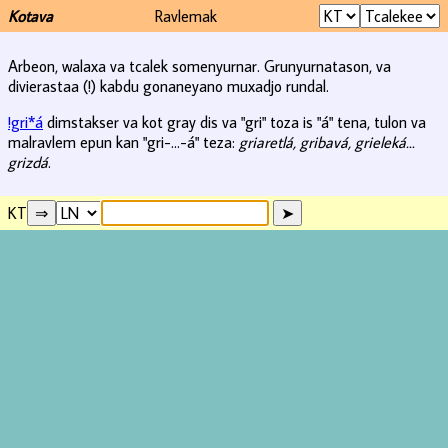
Kotava
Ravlemak
Arbeon, walaxa va tcalek somenyurnar. Grunyurnatason, va
divierastaa (!) kabdu gonaneyano muxadjo rundal.
!gri*á
dimstakser va kot gray dis va "gri" toza is "á" tena, tulon va
malravlem epun kan "gri-...-á" teza:
griaretlá, gribavá, grieleká...
grizdá
.
KT