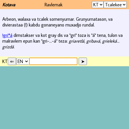
Kotava
Ravlemak
Arbeon, walaxa va tcalek somenyurnar. Grunyurnatason, va
divierastaa (!) kabdu gonaneyano muxadjo rundal.
!gri*á
dimstakser va kot gray dis va "gri" toza is "á" tena, tulon va
malravlem epun kan "gri-...-á" teza:
griaretlá, gribavá, grieleká...
grizdá
.
KT