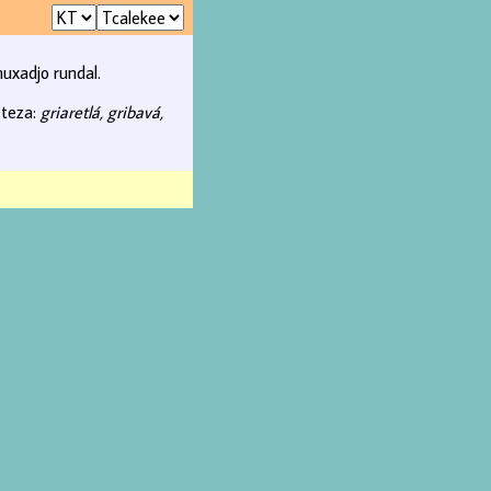
uxadjo rundal.
 teza:
griaretlá, gribavá,