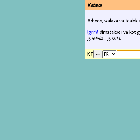
Kotava
Arbeon, walaxa va tcalek
!gri*á
dimstakser va kot gra
grieleká... grizdá
.
KT