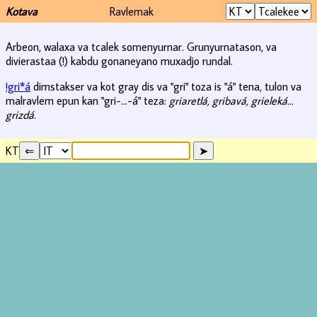
Kotava
Ravlemak
Arbeon, walaxa va tcalek somenyurnar. Grunyurnatason, va
divierastaa (!) kabdu gonaneyano muxadjo rundal.
!gri*á
dimstakser va kot gray dis va "gri" toza is "á" tena, tulon va
malravlem epun kan "gri-...-á" teza:
griaretlá, gribavá, grieleká...
grizdá
.
KT