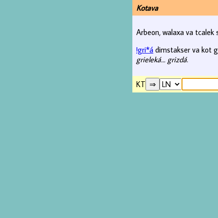
Kotava
Arbeon, walaxa va tcalek
!gri*á
dimstakser va kot gra
grieleká... grizdá
.
KT