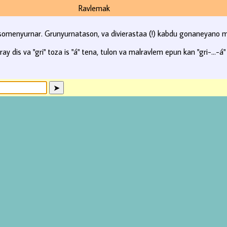
Ravlemak
 somenyurnar. Grunyurnatason, va divierastaa (!) kabdu gonaneyano m
y dis va "gri" toza is "á" tena, tulon va malravlem epun kan "gri-...-á"