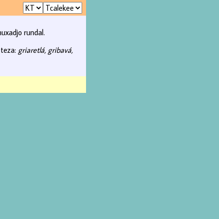
uxadjo rundal.
 teza:
griaretlá, gribavá,