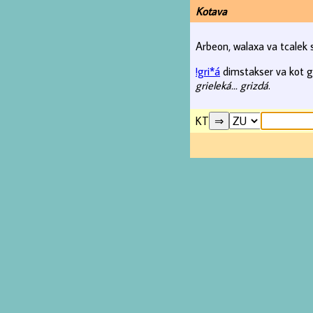
Kotava
Arbeon, walaxa va tcalek
!gri*á
dimstakser va kot gra
grieleká... grizdá
.
KT