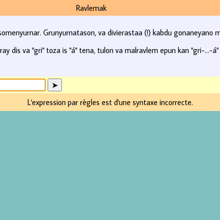
Ravlemak
 somenyurnar. Grunyurnatason, va divierastaa (!) kabdu gonaneyano m
y dis va "gri" toza is "á" tena, tulon va malravlem epun kan "gri-...-á"
L'expression par règles est d'une syntaxe incorrecte.