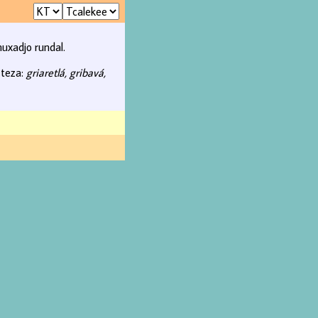
uxadjo rundal.
 teza:
griaretlá, gribavá,