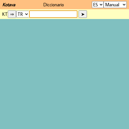
Kotava
Diccionario
KT