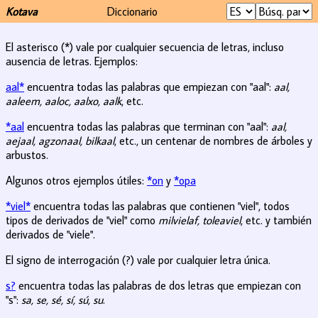
Kotava
Diccionario
El asterisco (*) vale por cualquier secuencia de letras, incluso
ausencia de letras. Ejemplos:
aal*
encuentra todas las palabras que empiezan con "aal":
aal,
aaleem, aaloc, aalxo, aalk
, etc.
*aal
encuentra todas las palabras que terminan con "aal":
aal,
aejaal, agzonaal, bilkaal
, etc., un centenar de nombres de árboles y
arbustos.
Algunos otros ejemplos útiles:
*on
y
*opa
*viel*
encuentra todas las palabras que contienen "viel", todos
tipos de derivados de "viel" como
milvielaf, toleaviel
, etc. y también
derivados de "viele".
El signo de interrogación (?) vale por cualquier letra única.
s?
encuentra todas las palabras de dos letras que empiezan con
"s":
sa, se, sé, sí, sú, su
.