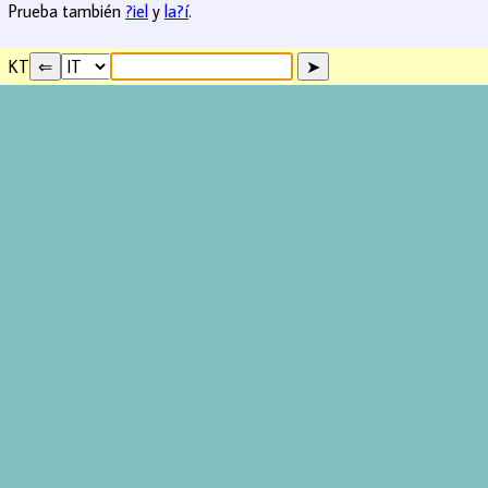
Prueba también
?iel
y
la?í
.
KT