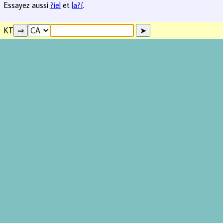
Essayez aussi
?iel
et
la?í
.
KT