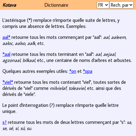
Kotava
Dictionnaire
L'astérisque (*) remplace n'importe quelle suite de lettres, y
compris une absence de lettres. Exemples:
aal*
retourne tous les mots commençant par "aal":
aal, aaleem,
aaloc, aalxo, aalk
, etc.
*aal
retourne tous les mots terminant en "aal":
aal, aejaal,
agzonaal, bilkaal
, etc., une centaine de noms d'arbres et arbustes.
Quelques autres exemples utiles:
*on
et
*opa
*viel*
retourne tous les mots contenant "viel", toutes sortes de
dérivés de "viel" comme
milvielaf, toleaviel
, etc. ainsi que des
dérivés de "viele".
Le point d'interrogation (?) remplace n'importe quelle lettre
unique.
s?
retourne tous les mots de deux lettres commençant par "s":
sa,
se, sé, sí, sú, su
.