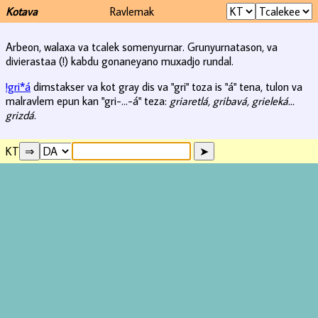
Kotava
Ravlemak
Arbeon, walaxa va tcalek somenyurnar. Grunyurnatason, va
divierastaa (!) kabdu gonaneyano muxadjo rundal.
!gri*á
dimstakser va kot gray dis va "gri" toza is "á" tena, tulon va
malravlem epun kan "gri-...-á" teza:
griaretlá, gribavá, grieleká...
grizdá
.
KT