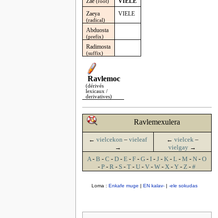
Zae
VIELE
(root)
Zaeya
VIELE
(radical)
Abduosta
(prefix)
Radimosta
(suffix)
Ravlemoc
(dérivés
lexicaux /
derivatives)
Ravlemexulera
←
vielcekon
–
vieleaf
←
vielcek
–
→
vielgay
→
A
-
B
-
C
-
D
-
E
-
F
-
G
-
I
-
J
-
K
-
L
-
M
-
N
-
O
-
P
-
R
-
S
-
T
-
U
-
V
-
W
-
X
-
Y
-
Z
-
#
Loma :
Enkafe muge
|
EN kalav-
|
-ele sokudas