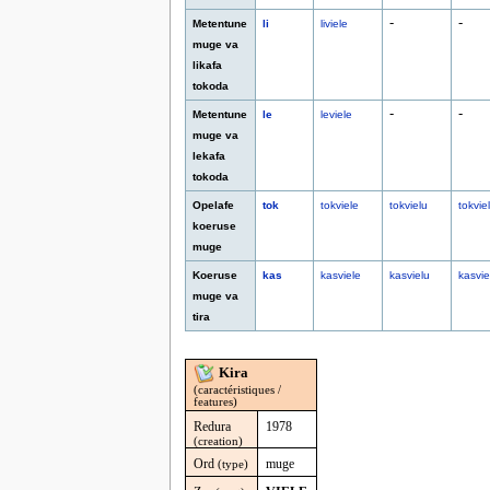
-
-
Metentune
li
liviele
muge va
likafa
tokoda
-
-
Metentune
le
leviele
muge va
lekafa
tokoda
Opelafe
tok
tokviele
tokvielu
tokviel
koeruse
muge
Koeruse
kas
kasviele
kasvielu
kasviel
muge va
tira
Kira
(caractéristiques /
features)
Redura
1978
(creation)
Ord
muge
(type)