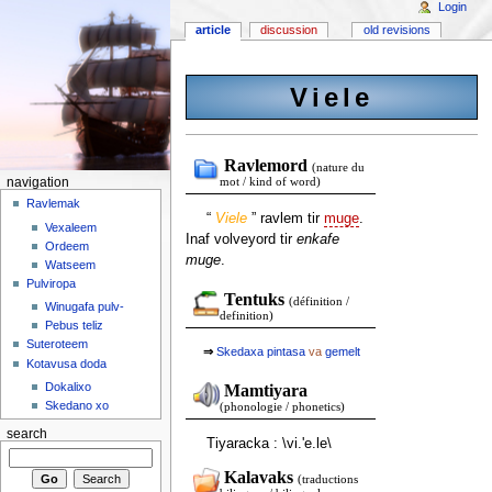
Login
article
discussion
old revisions
Viele
Ravlemord
(nature du
navigation
mot / kind of word)
Ravlemak
“
Viele
” ravlem tir
muge
.
Vexaleem
Inaf volveyord tir
enkafe
Ordeem
muge
.
Watseem
Pulviropa
Tentuks
(définition /
Winugafa pulv-
definition)
Pebus teliz
Suteroteem
⇒
Skedaxa
pintasa
va
gemelt
Kotavusa doda
Dokalixo
Mamtiyara
Skedano xo
(phonologie / phonetics)
search
Tiyaracka : \vi.'e.le\
Kalavaks
(traductions