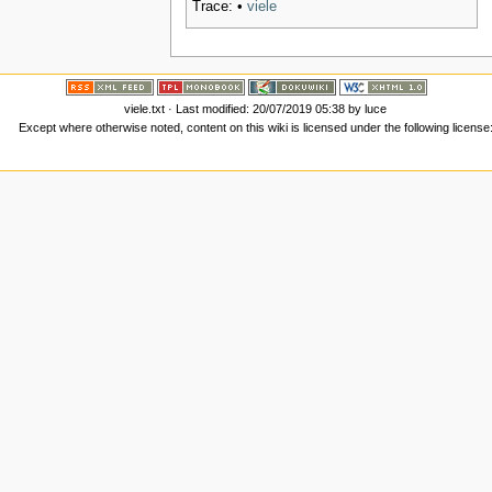
Trace:
•
viele
viele.txt
· Last modified: 20/07/2019 05:38 by
luce
Except where otherwise noted, content on this wiki is licensed under the following license