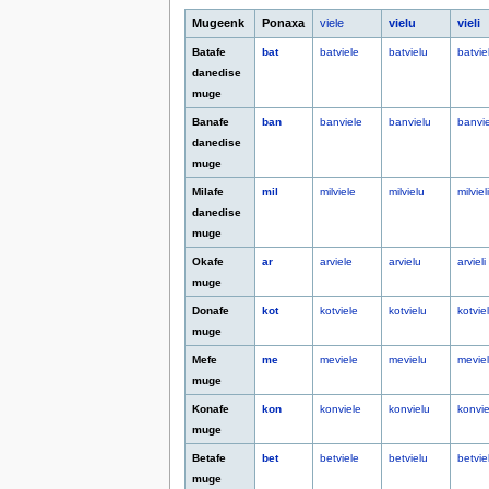
Mugeenk
Ponaxa
viele
vielu
vieli
Batafe
bat
batviele
batvielu
batviel
danedise
muge
Banafe
ban
banviele
banvielu
banvie
danedise
muge
Milafe
mil
milviele
milvielu
milvieli
danedise
muge
Okafe
ar
arviele
arvielu
arvieli
muge
Donafe
kot
kotviele
kotvielu
kotviel
muge
Mefe
me
meviele
mevielu
meviel
muge
Konafe
kon
konviele
konvielu
konvie
muge
Betafe
bet
betviele
betvielu
betviel
muge