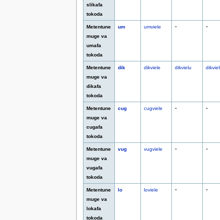
slikafa
tokoda
-
-
Metentune
um
umviele
muge va
umafa
tokoda
Metentune
dik
dikviele
dikvielu
dikviel
muge va
dikafa
tokoda
-
-
Metentune
cug
cugviele
muge va
cugafa
tokoda
-
-
Metentune
vug
vugviele
muge va
vugafa
tokoda
-
-
Metentune
lo
loviele
muge va
lokafa
tokoda