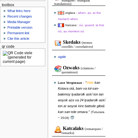
bilingues / bilingual
translations)
toolbox
What links here
when, as, at the
englava
:
Recent changes
moment when
Media Manager
où, quand, la fois
francava
:
Printable version
où, au moment où
Permanent link
Cite this article
Skedaks
(termes
qr code
corrélés / correlatives)
ugale
Ozwaks
(citations /
quotations)
“
Viele
kan
Luce Vergneaux
:
Kotava otá, bam va tol-san-
balemoy lyadarolk askí ton tan
woyok aze va 24 lyadarolk askí
ton ar woyok kire battode gilotá
kan san-tole omava.”
(Tutuzara
😎
~ 2018)
Katcalaks
(remarques /
remarks)