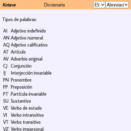
Kotava
Diccionario
Tipos de palabras:
AI
Adjetivo indefinido
AN
Adjetivo numeral
AQ
Adjetivo calificativo
AT
Artículo
AV
Adverbio original
CJ
Conjunción
IJ
Interjección invariable
PN
Pronombre
PP
Preposición
PT
Partícula invariable
SU
Sustantivo
VE
Verbo de estado
VI
Verbo intransitivo
VT
Verbo transitivo
VZ
Verbo impersonal