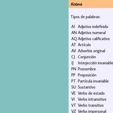
Kotava
Tipos de palabras:
AI
Adjetivo indefinido
AN
Adjetivo numeral
AQ
Adjetivo calificativo
AT
Artículo
AV
Adverbio original
CJ
Conjunción
IJ
Interjección invariabl
PN
Pronombre
PP
Preposición
PT
Partícula invariable
SU
Sustantivo
VE
Verbo de estado
VI
Verbo intransitivo
VT
Verbo transitivo
VZ
Verbo impersonal