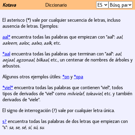
Kotava
Diccionario
El asterisco (*) vale por cualquier secuencia de letras, incluso
ausencia de letras. Ejemplos:
aal*
encuentra todas las palabras que empiezan con "aal":
aal,
aaleem, aaloc, aalxo, aalk
, etc.
*aal
encuentra todas las palabras que terminan con "aal":
aal,
aejaal, agzonaal, bilkaal
, etc., un centenar de nombres de árboles y
arbustos.
Algunos otros ejemplos útiles:
*on
y
*opa
*viel*
encuentra todas las palabras que contienen "viel", todos
tipos de derivados de "viel" como
milvielaf, toleaviel
, etc. y también
derivados de "viele".
El signo de interrogación (?) vale por cualquier letra única.
s?
encuentra todas las palabras de dos letras que empiezan con
"s":
sa, se, sé, sí, sú, su
.