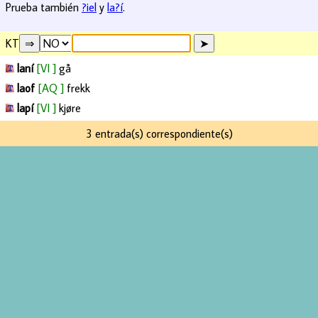
Prueba también
?iel
y
la?í
.
KT
laní
[VI ]
gå
laof
[AQ ]
frekk
lapí
[VI ]
kjøre
3 entrada(s) correspondiente(s)