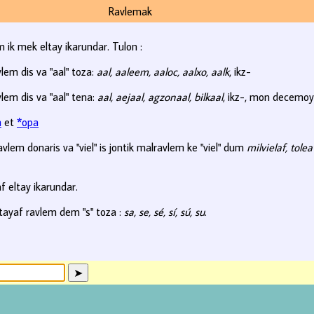
Ravlemak
 ik mek eltay ikarundar. Tulon :
lem dis va "aal" toza:
aal, aaleem, aaloc, aalxo, aalk
, ikz-
lem dis va "aal" tena:
aal, aejaal, agzonaal, bilkaal
, ikz-, mon decemoy 
n
et
*opa
vlem donaris va "viel" is jontik malravlem ke "viel" dum
milvielaf, tolea
f eltay ikarundar.
tayaf ravlem dem "s" toza :
sa, se, sé, sí, sú, su
.