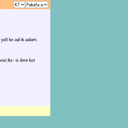
yolt ke aal ik aalam.
viel
, ikz- is dere kot