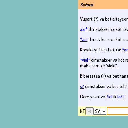
Kotava
Vupart (*) va bet eltayeem
aal*
dimstakser va kot rav
*aal
dimstakser va kot rav
Konakara favlafa tula:
*o
*viel*
dimstakser va kot ra
malravlem ke "viele".
Biberastaa (?) va bet tana
s?
dimstakser va kot tolel
Dere yoval va
?iel
ik
la?í
.
KT